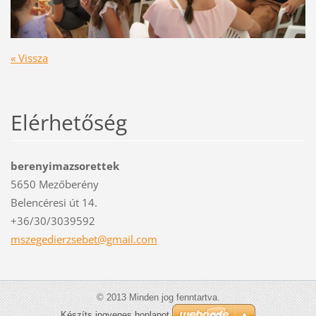
« Vissza
Elérhetőség
berenyimazsorettek
5650 Mezőberény
Belencéresi út 14.
+36/30/3039592
mszegedi
erzsebet
@gmail.c
om
© 2013 Minden jog fenntartva.
Készíts ingyenes honlapot