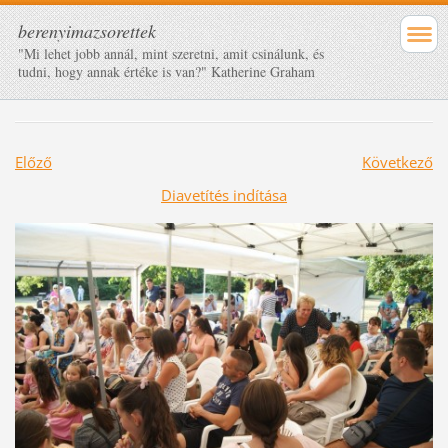
berenyimazsorettek
"Mi lehet jobb annál, mint szeretni, amit csinálunk, és
tudni, hogy annak értéke is van?" Katherine Graham
Előző
Következő
Diavetítés indítása