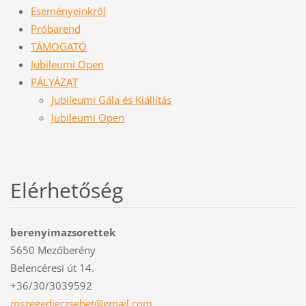
Eseményeinkről
Próbarend
TÁMOGATÓ
Jubileumi Open
PÁLYÁZAT
Jubileumi Gála és Kiállítás
Jubileumi Open
Elérhetőség
berenyimazsorettek
5650 Mezőberény
Belencéresi út 14.
+36/30/3039592
mszegedi
erzsebet
@gmail.c
om