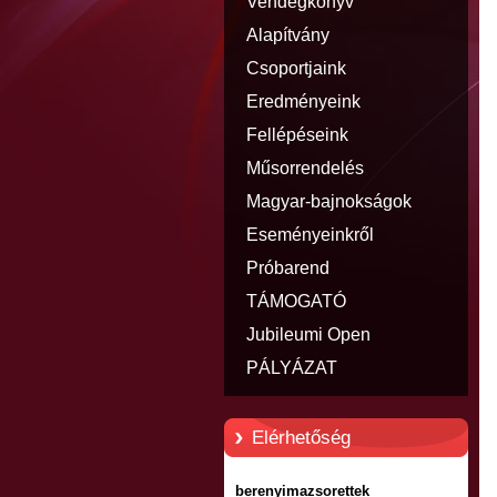
Vendégkönyv
Alapítvány
Csoportjaink
Eredményeink
Fellépéseink
Műsorrendelés
Magyar-bajnokságok
eredményei
Eseményeinkről
Próbarend
TÁMOGATÓ
Jubileumi Open
PÁLYÁZAT
Elérhetőség
berenyimazsorettek