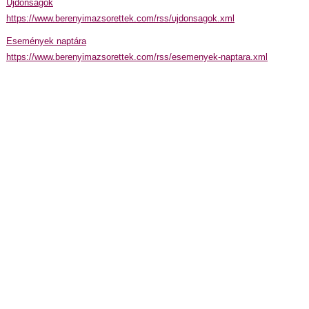
Újdonságok
https://www.berenyimazsorettek.com/rss/ujdonsagok.xml
Események naptára
https://www.berenyimazsorettek.com/rss/esemenyek-naptara.xml