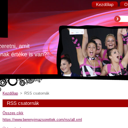
Kezdőlap
O
zeretni, amit
nnak értéke is van?"
Kezdőlap
>
RSS csatornák
RSS csatornák
Összes cikk
https://www.berenyimazsorettek.com/rss/all.xml