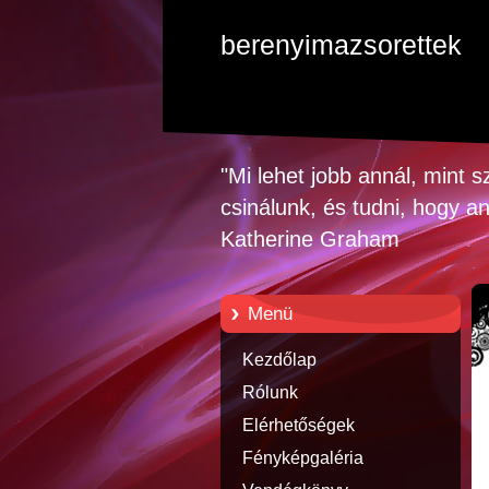
berenyimazsorettek
"Mi lehet jobb annál, mint s
csinálunk, és tudni, hogy a
Katherine Graham
Menü
Kezdőlap
Rólunk
Elérhetőségek
Fényképgaléria