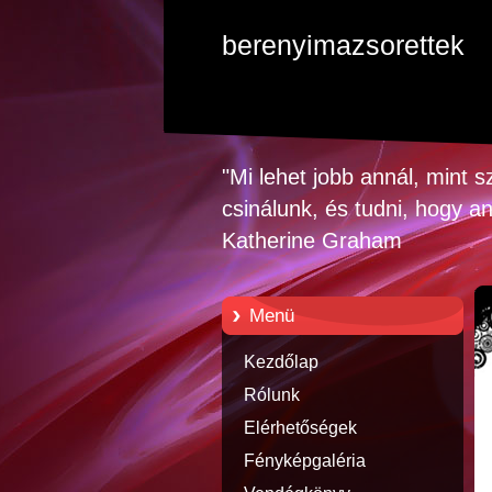
berenyimazsorettek
"Mi lehet jobb annál, mint s
csinálunk, és tudni, hogy a
Katherine Graham
Menü
Kezdőlap
Rólunk
Elérhetőségek
Fényképgaléria