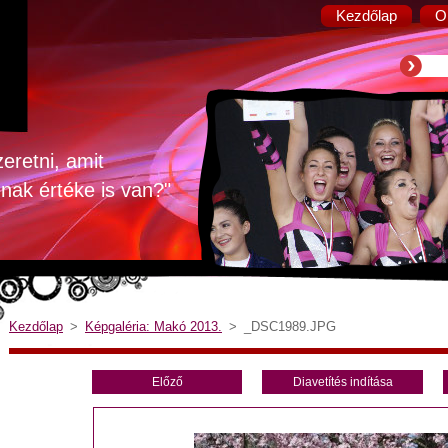
Kezdőlap
O
zeretni, amit
nnak értéke is van?"
Kezdőlap
>
Képgaléria: Makó 2013.
>
_DSC1989.JPG
Előző
Diavetítés indítása