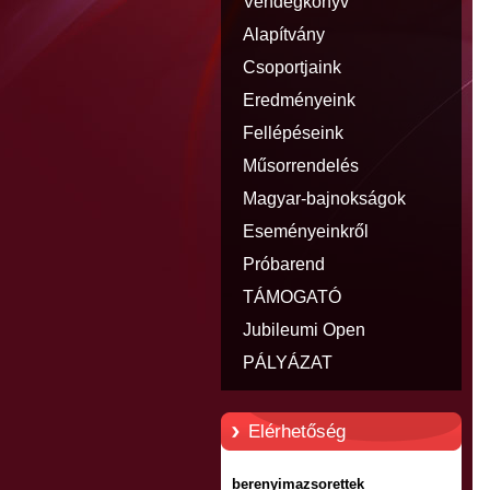
Vendégkönyv
Alapítvány
Csoportjaink
Eredményeink
Fellépéseink
Műsorrendelés
Magyar-bajnokságok
eredményei
Eseményeinkről
Próbarend
TÁMOGATÓ
Jubileumi Open
PÁLYÁZAT
Elérhetőség
berenyimazsorettek