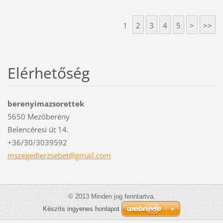
1
2
3
4
5
>
>>
Elérhetőség
berenyimazsorettek
5650 Mezőberény
Belencéresi út 14.
+36/30/3039592
mszegedi
erzsebet
@gmail.c
om
© 2013 Minden jog fenntartva.
Készíts ingyenes honlapot